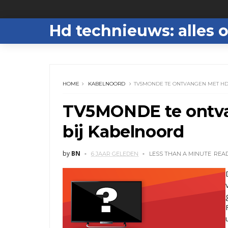
Hd technieuws: alles o
HOME
KABELNOORD
TV5MONDE TE ONTVANGEN MET HD
TV5MONDE te ontva
bij Kabelnoord
by
BN
6 JAAR GELEDEN
LESS THAN A MINUTE
REA