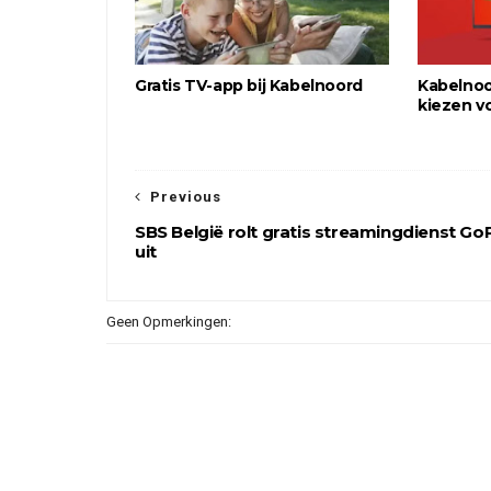
Gratis TV-app bij Kabelnoord
Kabelno
kiezen v
Previous
SBS België rolt gratis streamingdienst Go
uit
Geen Opmerkingen: