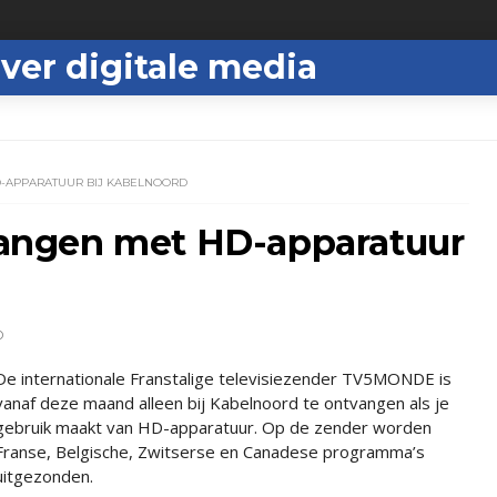
ver digitale media
-APPARATUUR BIJ KABELNOORD
ngen met HD-apparatuur
D
De internationale Franstalige televisiezender TV5MONDE is
vanaf deze maand alleen bij Kabelnoord te ontvangen als je
gebruik maakt van HD-apparatuur. Op de zender worden
Franse, Belgische, Zwitserse en Canadese programma’s
uitgezonden.