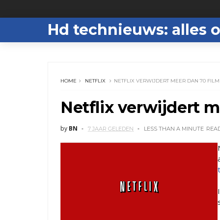
Hd technieuws: alles o
HOME
NETFLIX
NETFLIX VERWIJDERT MEER DAN 70 FILM
Netflix verwijdert m
by
BN
7 JAAR GELEDEN
LESS THAN A MINUTE
REA