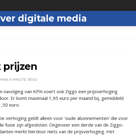
ver digitale media
 prijzen
THAN A MINUTE
READ
In navolging van KPN voert ook Ziggo een prijsverhoging
door. Er komt maximaal 1,95 euro per maand bij, gemiddeld
1,50 euro.
De verhoging geldt alleen voor 'oude abonnementen' die voor
de fusie zijn afgesloten. Ongeveer een derde van de Ziggo-
klanten merkt hierdoor niets van de prijsverhoging. Het