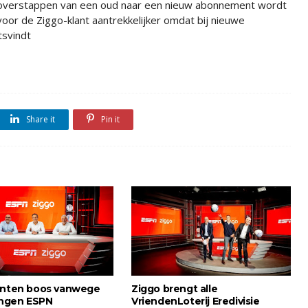
overstappen van een oud naar een nieuw abonnement wordt
voor de Ziggo-klant aantrekkelijker omdat bij nieuwe
svindt
Share it
Pin it
anten boos vanwege
Ziggo brengt alle
ngen ESPN
VriendenLoterij Eredivisie