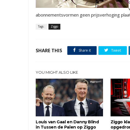
abonnementsvormen geen prijsverhoging plaat
Tags :
Ziggo
SHARE THIS
Share it
Tweet
YOU MIGHT ALSO LIKE
Louis van Gaal en Danny Blind
Ziggo kl
in Tussen de Palen op Ziggo
opgedro