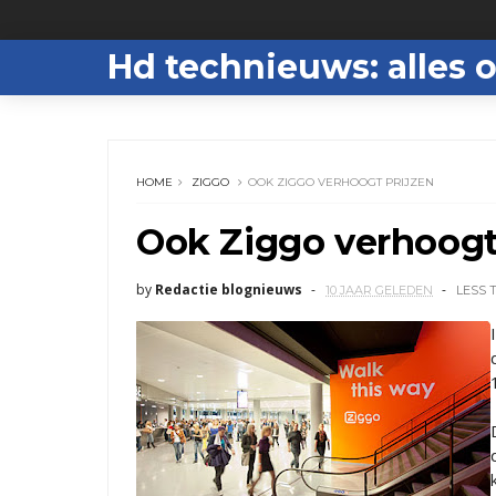
Hd technieuws: alles o
HOME
ZIGGO
OOK ZIGGO VERHOOGT PRIJZEN
Ook Ziggo verhoogt
by
Redactie blognieuws
10 JAAR GELEDEN
LESS 