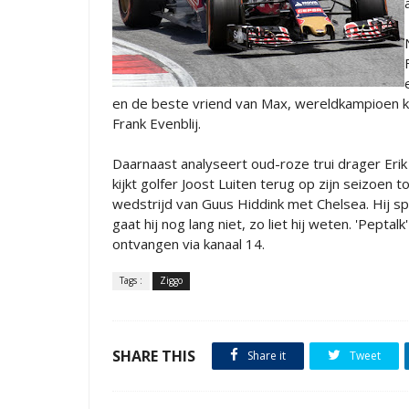
en de beste vriend van Max, wereldkampioen kar
Frank Evenblij.
Daarnaast analyseert oud-roze trui drager Erik 
kijkt golfer Joost Luiten terug op zijn seizoen t
wedstrijd van Guus Hiddink met Chelsea. Hij s
gaat hij nog lang niet, zo liet hij weten. 'Peptal
ontvangen via kanaal 14.
Tags :
Ziggo
SHARE THIS
Share it
Tweet