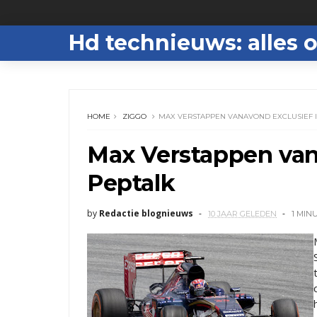
Hd technieuws: alles o
HOME
ZIGGO
MAX VERSTAPPEN VANAVOND EXCLUSIEF I
Max Verstappen van
Peptalk
by
Redactie blognieuws
10 JAAR GELEDEN
1 MIN