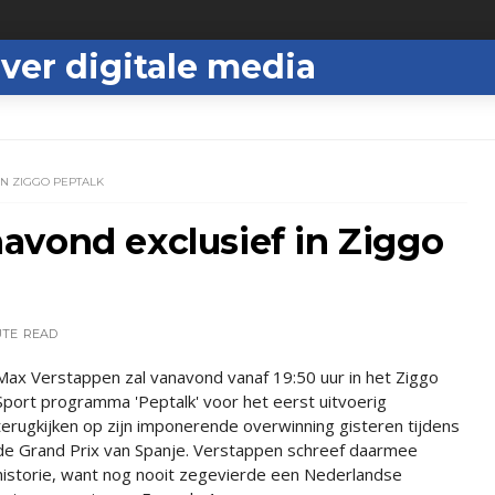
ver digitale media
N ZIGGO PEPTALK
avond exclusief in Ziggo
UTE
READ
Max Verstappen zal vanavond vanaf 19:50 uur in het Ziggo
Sport programma 'Peptalk' voor het eerst uitvoerig
terugkijken op zijn imponerende overwinning gisteren tijdens
de Grand Prix van Spanje. Verstappen schreef daarmee
historie, want nog nooit zegevierde een Nederlandse