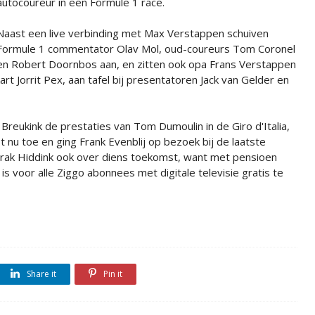
autocoureur in een Formule 1 race.
Naast een live verbinding met Max Verstappen schuiven
Formule 1 commentator Olav Mol, oud-coureurs Tom Coronel
en Robert Doornbos aan, en zitten ook opa Frans Verstappen
t Jorrit Pex, aan tafel bij presentatoren Jack van Gelder en
Breukink de prestaties van Tom Dumoulin in de Giro d'Italia,
ot nu toe en ging Frank Evenblij op bezoek bij de laatste
prak Hiddink ook over diens toekomst, want met pensioen
k' is voor alle Ziggo abonnees met digitale televisie gratis te
Share it
Pin it