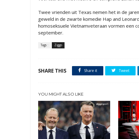
Twee vrienden uit Texas nemen het in de jaren
geweld in de zwarte komedie Hap and Leonar
homoseksuele Vietnamveteraan vormen een comp
september.
Tags :
Ziggo
SHARE THIS
Share it
Tweet
YOU MIGHT ALSO LIKE