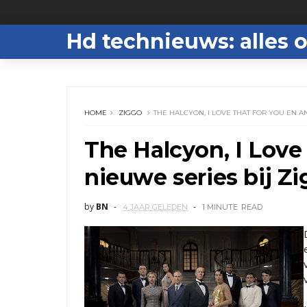
Hd technieuws: alles o
HOME
ZIGGO
THE HALCYON, I LOVE THAT FOR YOU EN A
The Halcyon, I Love
nieuwe series bij Z
by
BN
4 JAAR GELEDEN
1 MINUTE
READ