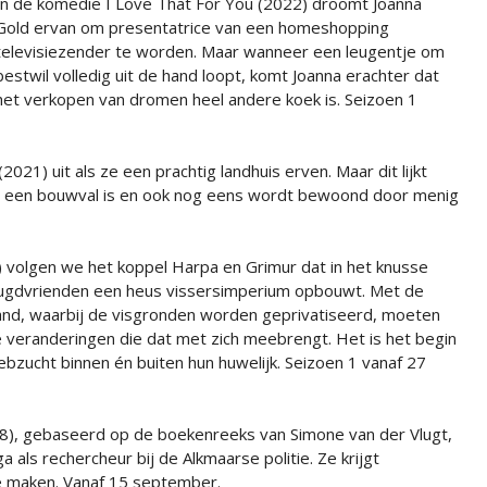
In de komedie I Love That For You (2022) droomt Joanna
Gold ervan om presentatrice van een homeshopping
televisiezender te worden. Maar wanneer een leugentje om
bestwil volledig uit de hand loopt, komt Joanna erachter dat
het verkopen van dromen heel andere koek is. Seizoen 1
21) uit als ze een prachtig landhuis erven. Maar dit lijkt
uis een bouwval is en ook nog eens wordt bewoond door menig
 volgen we het koppel Harpa en Grimur dat in het knusse
ugdvrienden een heus vissersimperium opbouwt. Met de
land, waarbij de visgronden worden geprivatiseerd, moeten
e veranderingen die dat met zich meebrengt. Het is het begin
hebzucht binnen én buiten hun huwelijk. Seizoen 1 vanaf 27
18), gebaseerd op de boekenreeks van Simone van der Vlugt,
 als rechercheur bij de Alkmaarse politie. Ze krijgt
 maken. Vanaf 15 september.