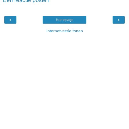
Een reactie posten
‹
›
Homepage
Internetversie tonen