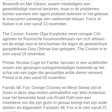
Bosworth en Mel Gibson, waarin misdadigers een
gewelddadige overval beramen, maar in de problemen
komen wanneer een agent probeert iedereen in het gebouw
te evacueren vanwege een naderende orkaan. Force of
Nature is te zien vanaf 13 november.
The Courier: Koerier Olga Kurylenko moet corrupte CIA-
agenten en Russische huurmoordenaars van zich afslaan
om de enige man te beschermen die tegen de gewetenloze
gangsterbaas Gary Oldman kan getuigen. The Courier is te
zien vanaf 19 november.
Primal: Nicolas Cage en Famke Janssen in een actiethriller
waarin een gevangen oorlogsmisdadiger losbreekt op het
schip van een jager die gevaarlijke wilde dieren vervoert.
Primal is te zien vanaf 20 november.
Fanstic Mr. Fox: George Clooney en Meryl Streep zijn te
horen in deze stop-motion animatiefilm van Wes Anderson
naar het beroemde boek van Roald Dahl over een
inventieve vos die zijn gezin in gevaar brengt met zijn oude
streken als kippendief. Fantastic Mr. Fox is te zien vanaf 25