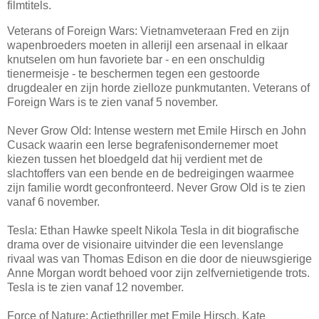
filmtitels.
Veterans of Foreign Wars: Vietnamveteraan Fred en zijn
wapenbroeders moeten in allerijl een arsenaal in elkaar
knutselen om hun favoriete bar - en een onschuldig
tienermeisje - te beschermen tegen een gestoorde
drugdealer en zijn horde zielloze punkmutanten. Veterans of
Foreign Wars is te zien vanaf 5 november.
Never Grow Old: Intense western met Emile Hirsch en John
Cusack waarin een Ierse begrafenisondernemer moet
kiezen tussen het bloedgeld dat hij verdient met de
slachtoffers van een bende en de bedreigingen waarmee
zijn familie wordt geconfronteerd. Never Grow Old is te zien
vanaf 6 november.
Tesla: Ethan Hawke speelt Nikola Tesla in dit biografische
drama over de visionaire uitvinder die een levenslange
rivaal was van Thomas Edison en die door de nieuwsgierige
Anne Morgan wordt behoed voor zijn zelfvernietigende trots.
Tesla is te zien vanaf 12 november.
Force of Nature: Actiethriller met Emile Hirsch, Kate