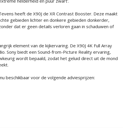
extreme helderheid en puur zwart'.
Tevens heeft de X90J de XR Contrast Booster. Deze maakt
lichte gebieden lichter en donkere gebieden donkerder,
zonder dat er geen details verloren gaan in schaduwen of
angrijk element van de kijkervaring. De X90J 4K Full Array
dio. Sony biedt een Sound-from-Picture Reality ervaring,
wkeurig wordt bepaald, zodat het geluid direct uit de mond
eekt.
nu beschikbaar voor de volgende adviesprijzen: