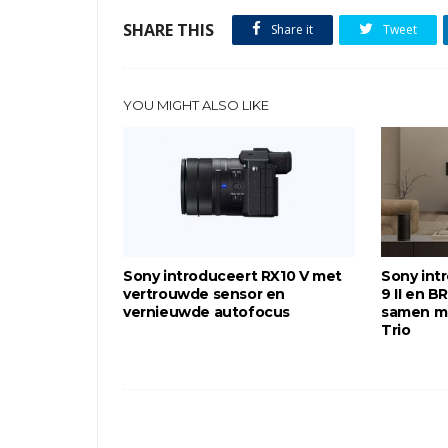
SHARE THIS
Share it
Tweet
YOU MIGHT ALSO LIKE
Sony introduceert RX10 V met
Sony int
vertrouwde sensor en
9 II en BR
vernieuwde autofocus
samen m
Trio