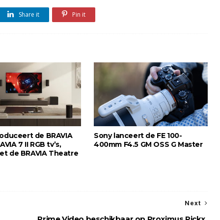
Share it
Pin it
roduceert de BRAVIA
Sony lanceert de FE 100-
AVIA 7 II RGB tv’s,
400mm F4.5 GM OSS G Master
et de BRAVIA Theatre
Next
Prime Video beschikbaar op Proximus Pickx