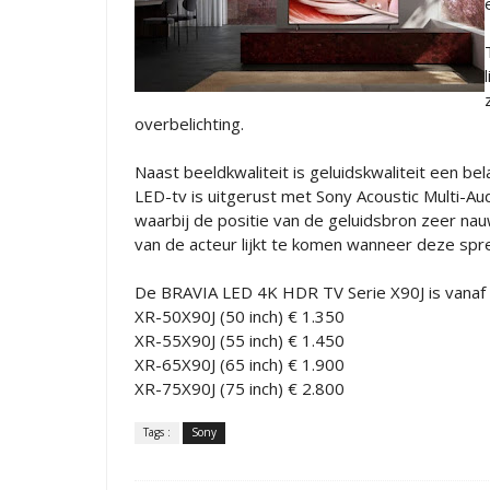
overbelichting.
Naast beeldkwaliteit is geluidskwaliteit een bel
LED-tv is uitgerust met Sony Acoustic Multi-Au
waarbij de positie van de geluidsbron zeer nau
van de acteur lijkt te komen wanneer deze spr
De BRAVIA LED 4K HDR TV Serie X90J is vanaf 
XR-50X90J (50 inch) € 1.350
XR-55X90J (55 inch) € 1.450
XR-65X90J (65 inch) € 1.900
XR-75X90J (75 inch) € 2.800
Tags :
Sony