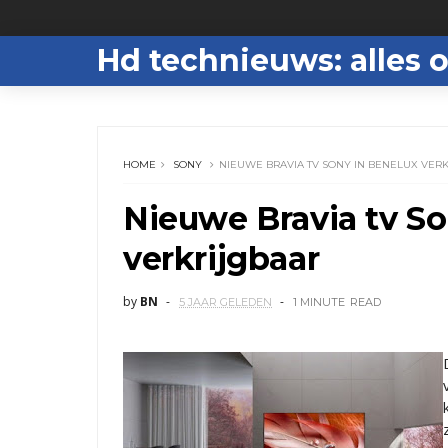
Hd technieuws: alles o
HOME
SONY
NIEUWE BRAVIA TV SONY IN BENELUX VER
Nieuwe Bravia tv So
verkrijgbaar
by
BN
5 JAAR GELEDEN
1 MINUTE
READ