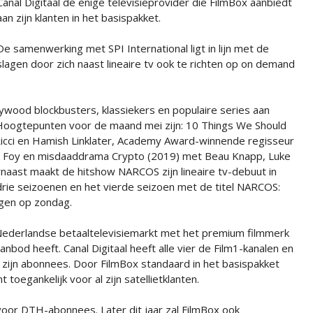
Canal Digitaal de enige televisieprovider die FilmBox aanbiedt
aan zijn klanten in het basispakket.
De samenwerking met SPI International ligt in lijn met de
eslagen door zich naast lineaire tv ook te richten op on demand
ywood blockbusters, klassiekers en populaire series aan
Hoogtepunten voor de maand mei zijn: 10 Things We Should
icci en Hamish Linklater, Academy Award-winnende regisseur
e Foy en misdaaddrama Crypto (2019) met Beau Knapp, Luke
rnaast maakt de hitshow NARCOS zijn lineaire tv-debuut in
drie seizoenen en het vierde seizoen met de titel NARCOS:
gen op zondag.
e Nederlandse betaaltelevisiemarkt met het premium filmmerk
anbod heeft. Canal Digitaal heeft alle vier de Film1-kanalen en
 zijn abonnees. Door FilmBox standaard in het basispakket
toegankelijk voor al zijn satellietklanten.
voor DTH-abonnees. Later dit jaar zal FilmBox ook