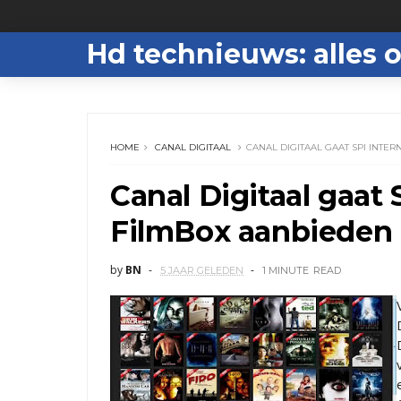
Hd technieuws: alles o
HOME
CANAL DIGITAAL
CANAL DIGITAAL GAAT SPI INTE
Canal Digitaal gaat 
FilmBox aanbieden
by
BN
5 JAAR GELEDEN
1 MINUTE
READ