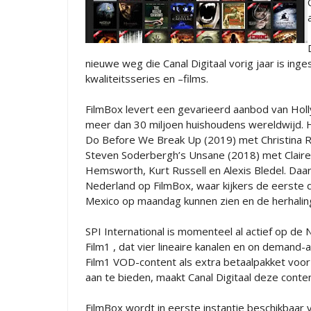
nieuwe weg die Canal Digitaal vorig jaar is ing
kwaliteitsseries en –films.
FilmBox levert een gevarieerd aanbod van Holl
meer dan 30 miljoen huishoudens wereldwijd. 
Do Before We Break Up (2019) met Christina R
Steven Soderbergh’s Unsane (2018) met Clair
Hemsworth, Kurt Russell en Alexis Bledel. Daa
Nederland op FilmBox, waar kijkers de eerste 
Mexico op maandag kunnen zien en de herhalin
SPI International is momenteel al actief op d
Film1 , dat vier lineaire kanalen en on demand-a
Film1 VOD-content als extra betaalpakket voor
aan te bieden, maakt Canal Digitaal deze content 
FilmBox wordt in eerste instantie beschikbaar 