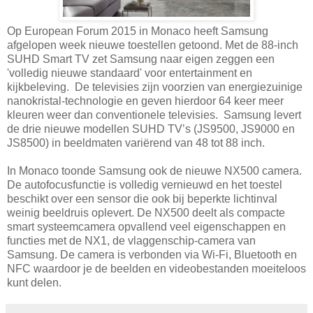
Op European Forum 2015 in Monaco heeft Samsung
afgelopen week nieuwe toestellen getoond. Met de 88-inch
SUHD Smart TV zet Samsung naar eigen zeggen een
'volledig nieuwe standaard' voor entertainment en
kijkbeleving. De televisies zijn voorzien van energiezuinige
nanokristal-technologie en geven hierdoor 64 keer meer
kleuren weer dan conventionele televisies. Samsung levert
de drie nieuwe modellen SUHD TV’s (JS9500, JS9000 en
JS8500) in beeldmaten variërend van 48 tot 88 inch.
In Monaco toonde Samsung ook de nieuwe NX500 camera.
De autofocusfunctie is volledig vernieuwd en het toestel
beschikt over een sensor die ook bij beperkte lichtinval
weinig beeldruis oplevert. De NX500 deelt als compacte
smart systeemcamera opvallend veel eigenschappen en
functies met de NX1, de vlaggenschip-camera van
Samsung. De camera is verbonden via Wi-Fi, Bluetooth en
NFC waardoor je de beelden en videobestanden moeiteloos
kunt delen.