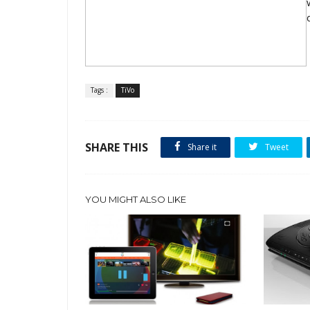
Tags :
TiVo
SHARE THIS
Share it
Tweet
YOU MIGHT ALSO LIKE