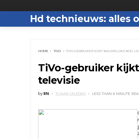
Hd technieuws: alles o
HOME
TIVO
TIVO-GEBRUIKER KIJKT NAUWELIJKS NOG LIV
TiVo-gebruiker kijkt
televisie
by
BN
15 JAAR GELEDEN
LESS THAN A MINUTE
REA