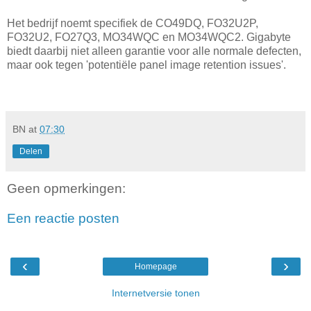
Het bedrijf noemt specifiek de CO49DQ, FO32U2P,
FO32U2, FO27Q3, MO34WQC en MO34WQC2. Gigabyte
biedt daarbij niet alleen garantie voor alle normale defecten,
maar ook tegen 'potentiële panel image retention issues'.
BN
at
07:30
Delen
Geen opmerkingen:
Een reactie posten
‹
›
Homepage
Internetversie tonen