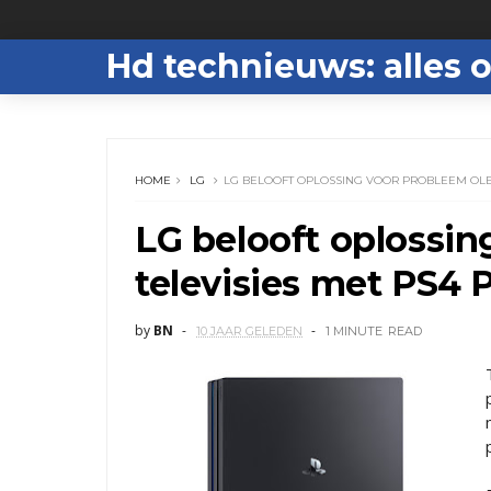
Hd technieuws: alles o
HOME
LG
LG BELOOFT OPLOSSING VOOR PROBLEEM OLED
LG belooft oplossi
televisies met PS4 
by
BN
10 JAAR GELEDEN
1 MINUTE
READ