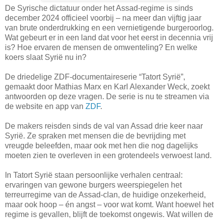
De Syrische dictatuur onder het Assad-regime is sinds
december 2024 officieel voorbij – na meer dan vijftig jaar
van brute onderdrukking en een vernietigende burgeroorlog.
Wat gebeurt er in een land dat voor het eerst in decennia vrij
is? Hoe ervaren de mensen de omwenteling? En welke
koers slaat Syrië nu in?
De driedelige ZDF-documentaireserie “Tatort Syrië”,
gemaakt door Mathias Marx en Karl Alexander Weck, zoekt
antwoorden op deze vragen. De serie is nu te streamen via
de website en app van
ZDF
.
De makers reisden sinds de val van Assad drie keer naar
Syrië. Ze spraken met mensen die de bevrijding met
vreugde beleefden, maar ook met hen die nog dagelijks
moeten zien te overleven in een grotendeels verwoest land.
In Tatort Syrië staan persoonlijke verhalen centraal:
ervaringen van gewone burgers weerspiegelen het
terreurregime van de Assad-clan, de huidige onzekerheid,
maar ook hoop – én angst – voor wat komt. Want hoewel het
regime is gevallen, blijft de toekomst ongewis. Wat willen de