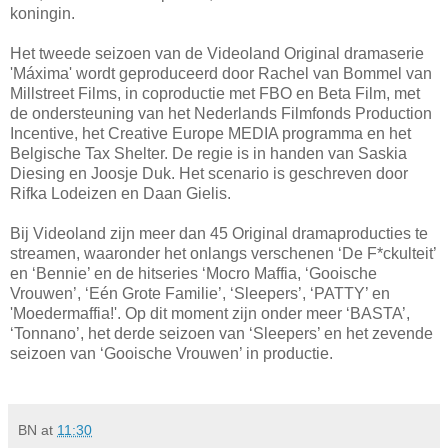
koningin.
Het tweede seizoen van de Videoland Original dramaserie
'Máxima' wordt geproduceerd door Rachel van Bommel van
Millstreet Films, in coproductie met FBO en Beta Film, met
de ondersteuning van het Nederlands Filmfonds Production
Incentive, het Creative Europe MEDIA programma en het
Belgische Tax Shelter. De regie is in handen van Saskia
Diesing en Joosje Duk. Het scenario is geschreven door
Rifka Lodeizen en Daan Gielis.
Bij Videoland zijn meer dan 45 Original dramaproducties te
streamen, waaronder het onlangs verschenen ‘De F*ckulteit’
en ‘Bennie’ en de hitseries ‘Mocro Maffia, ‘Gooische
Vrouwen’, ‘Eén Grote Familie’, ‘Sleepers’, ‘PATTY’ en
'Moedermaffia!'. Op dit moment zijn onder meer ‘BASTA’,
‘Tonnano’, het derde seizoen van ‘Sleepers’ en het zevende
seizoen van ‘Gooische Vrouwen’ in productie.
BN
at
11:30