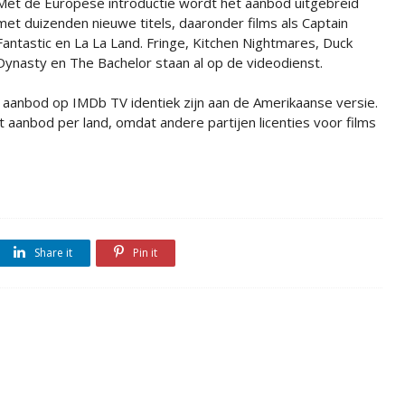
Met de Europese introductie wordt het aanbod uitgebreid
met duizenden nieuwe titels, daaronder films als Captain
Fantastic en La La Land. Fringe, Kitchen Nightmares, Duck
Dynasty en The Bachelor staan al op de videodienst.
 aanbod op IMDb TV identiek zijn aan de Amerikaanse versie.
et aanbod per land, omdat andere partijen licenties voor films
Share it
Pin it