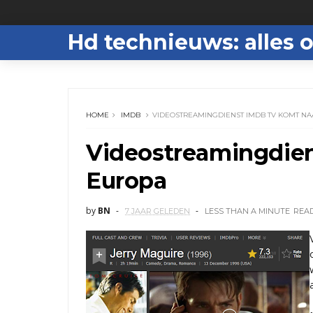
Hd technieuws: alles o
HOME
IMDB
VIDEOSTREAMINGDIENST IMDB TV KOMT N
Videostreamingdie
Europa
by
BN
7 JAAR GELEDEN
LESS THAN A MINUTE
REA