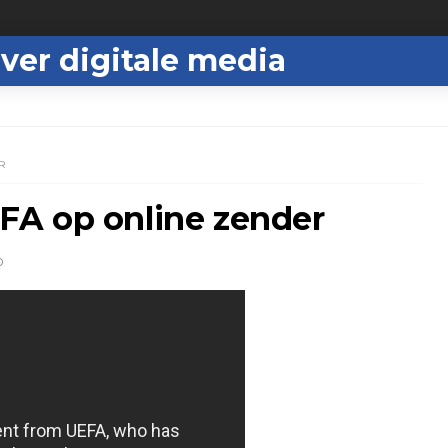
ver digitale media
R
A op online zender
D