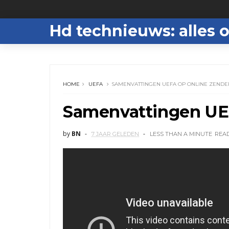
Hd technieuws: alles o
HOME
UEFA
SAMENVATTINGEN UEFA OP ONLINE ZENDE
Samenvattingen UEF
by
BN
7 JAAR GELEDEN
LESS THAN A MINUTE
REA