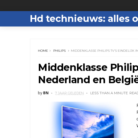
Hd technieuws: alles o
HOME
PHILIPS
MIDDENKLASSE PHILIPS TV’S EINDELIJK 
Middenklasse Philips
Nederland en Belgi
by
BN
7 JAAR GELEDEN
LESS THAN A MINUTE
REA