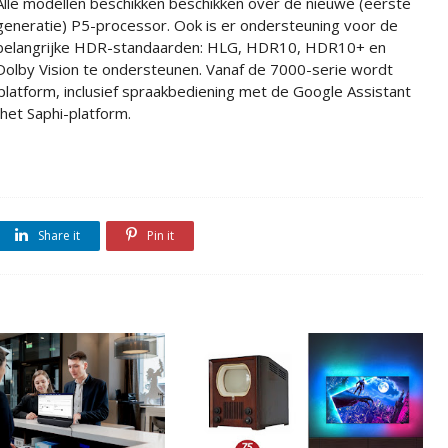
Alle modellen beschikken beschikken over de nieuwe (eerste
generatie) P5-processor. Ook is er ondersteuning voor de
belangrijke HDR-standaarden: HLG, HDR10, HDR10+ en
Dolby Vision te ondersteunen. Vanaf de 7000-serie wordt
-platform, inclusief spraakbediening met de Google Assistant
het Saphi-platform.
Share it
Pin it