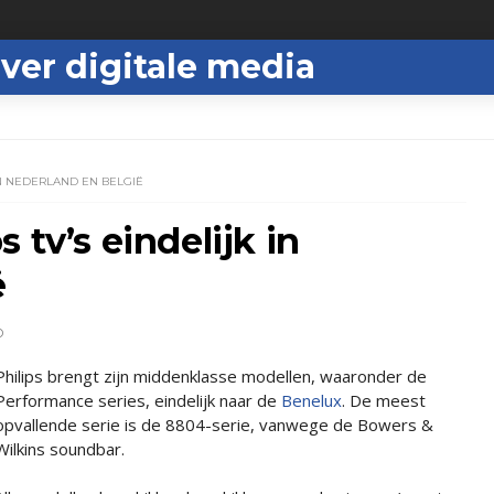
ver digitale media
IN NEDERLAND EN BELGIË
 tv’s eindelijk in
ë
D
Philips brengt zijn middenklasse modellen, waaronder de
Performance series, eindelijk naar de
Benelux
. De meest
opvallende serie is de 8804-serie, vanwege de Bowers &
Wilkins soundbar.