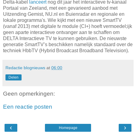
Delta-kabel
lanceert
nog dit jaar het interactieve tv-kanaal
Portaal van Zeeland, met een gevarieerd aanbod met
Uitzending Gemist, NU.nl en Buienradar en regionale en
lokale programma's. Wie kijkt met een nieuwe SmartTV
(vanaf 2013) met digitale tv module (CI+) hoeft vermoedel;ijk
geen aparte interactieve ontvanger aan te schaffen om
DELTA Interactieve TV te kunnen gebruiken. De nieuwste
generatie SmartTV’s beschikken namelijk standaard over de
techniek HbbTV (Hybrid Broadcast Broadband Television).
Redactie blognieuws
at
06:00
Delen
Geen opmerkingen:
Een reactie posten
‹
›
Homepage