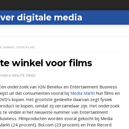
ver digitale media
TE WINKEL VOOR FILMS
te winkel voor films
THAN A MINUTE
READ
Een onderzoek van IGN Benelux en Entertainment Business
wijst uit dat consumenten vooral bij
Media Markt
hun films en
DVD's kopen. Het grootste gedeelte daarvan zegt fysiek
product te kopen, omdat zij verzamelaar zijn. Het onderzoek
is te vinden in het nieuwste nummer van Entertainment
Business. Filmproducten worden vooral gekocht bij Media
Markt (24 procent). Bol.com (23 procent) en Free Record