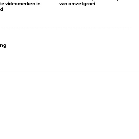
e videomerken in
van omzetgroei
nd
ing