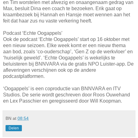
en Tim worstelen met afwezig en onaangenaam gedrag van
Max, besluit Dina een coach te bezoeken. Erik gaat op
kraambezoek bij Hannah en Hansje moet wennen aan het
feit dat haar zus nu vaste verkering heeft.
Podcast ‘Echte Oogappels’
Ook de podcast ‘Echte Oogappels’ start op 16 oktober met
een nieuw seizoen. Elke week komt er een nieuw thema
aan bod, zoals ‘co-ouderschap’, ‘Gen Z op de werkvloer’ en
‘huiselijk geweld’. ‘Echte Oogappels’ is wekelijks te
beluisteren bij BNNVARA via de gratis NPO Luister-app. De
afleveringen verschijnen ook op de andere
podcastplatformen.
‘Oogappels’ is een coproductie van BNNVARA en ITV
Studios. De serie wordt geschreven door Roos Ouwehand
en Lex Passchier en geregisseerd door Will Koopman.
BN
at
08:54
Delen