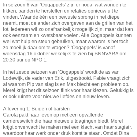
In seizoen 6 van ‘Oogappels’ zijn er nogal wat wonden te
likken, banden te herstellen en relaties opnieuw uit te
vinden. Waar de één een bewuste sprong in het diepe
neemt, moet de ander zich overgeven aan de grillen van het
lot. Iedereen wil zo onafhankelijk mogelijk zijn, maar dat kan
ook eenzaam en kwetsbaar voelen. Alle Oogappels kunnen
wel wat hulp en steun gebruiken, maar waarom is het toch
zo moeilijk daar om te vragen? ‘Oogappels’ is vanaf
woensdag 16 oktober wekelijks te zien bij BNNVARA om
20.30 uur op NPO 1.
In het zesde seizoen van ‘Oogappels’ wordt de as van
Lodewijk, de vader van Erik, uitgestrooid. Fabie vraagt zich
af waarom Pip van slag is en Max biecht een probleem op.
Merel krijgt het dit seizoen flink voor haar kiezen. Gelukkig is
er ook ruimte voor nieuwe liefdes en nieuw leven.
Aflevering 1: Buigen of barsten
Carola pakt haar leven op met een opvallende
carrièreswitch die haar nieuwe uitdagingen biedt. Merel
krijgt onverwacht te maken met een klacht van haar stagiair,
waardoor haar werk onder druk komt te staan. Omdat Dina