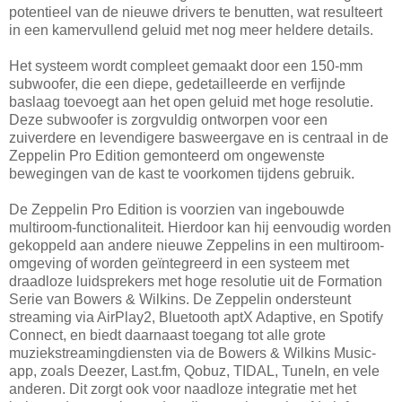
potentieel van de nieuwe drivers te benutten, wat resulteert
in een kamervullend geluid met nog meer heldere details.
Het systeem wordt compleet gemaakt door een 150-mm
subwoofer, die een diepe, gedetailleerde en verfijnde
baslaag toevoegt aan het open geluid met hoge resolutie.
Deze subwoofer is zorgvuldig ontworpen voor een
zuiverdere en levendigere basweergave en is centraal in de
Zeppelin Pro Edition gemonteerd om ongewenste
bewegingen van de kast te voorkomen tijdens gebruik.
De Zeppelin Pro Edition is voorzien van ingebouwde
multiroom-functionaliteit. Hierdoor kan hij eenvoudig worden
gekoppeld aan andere nieuwe Zeppelins in een multiroom-
omgeving of worden geïntegreerd in een systeem met
draadloze luidsprekers met hoge resolutie uit de Formation
Serie van Bowers & Wilkins. De Zeppelin ondersteunt
streaming via AirPlay2, Bluetooth aptX Adaptive, en Spotify
Connect, en biedt daarnaast toegang tot alle grote
muziekstreamingdiensten via de Bowers & Wilkins Music-
app, zoals Deezer, Last.fm, Qobuz, TIDAL, TuneIn, en vele
anderen. Dit zorgt ook voor naadloze integratie met het