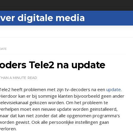
ver digitale media
DATE
ders Tele2 na update
THAN A MINUTE
READ
Tele2 heeft problemen met zijn tv-decoders na een
update
.
Hierdoor kan er bij sommige klanten bijvoorbeeld geen ander
televisiekanaal gekozen worden. Om het probleem te
verhelpen moet een nieuwe update worden geinstalleerd,
maar dat kan niet zonder dat alle opgenomen programma's
worden gewist. Ook alle persoonlijke instellingen gaan
verloren.