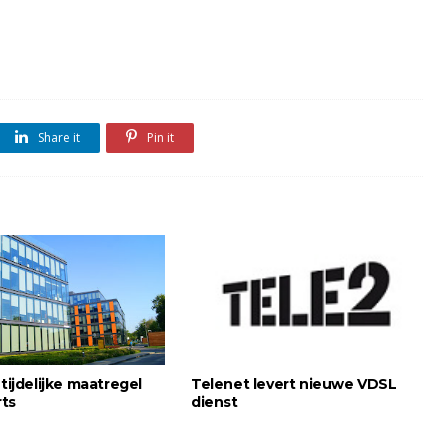
Share it
Pin it
 tijdelijke maatregel
Telenet levert nieuwe VDSL
ts
dienst