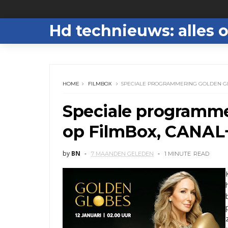
Hd technieuws: alles o
HOME
FILMBOX
SPECIALE PROGRAMMERING GOLDEN GLO
Speciale programme
op FilmBox, CANAL+
by
BN
7 MAANDEN GELEDEN
1 MINUTE
READ