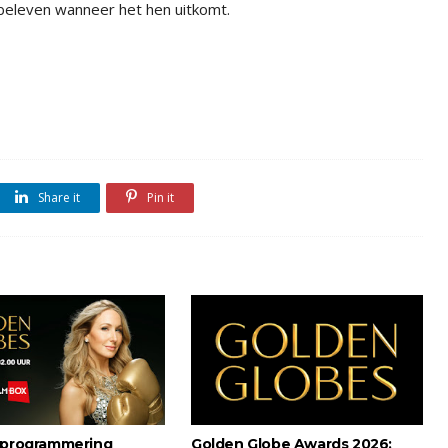
erbeleven wanneer het hen uitkomt.
Share it
Pin it
 programmering
Golden Globe Awards 2026: