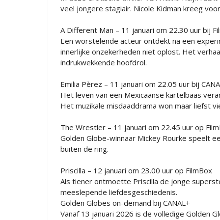
veel jongere stagiair. Nicole Kidman kreeg voo
A Different Man – 11 januari om 22.30 uur bij 
Een worstelende acteur ontdekt na een experime
innerlijke onzekerheden niet oplost. Het verha
indrukwekkende hoofdrol.
Emilia Pèrez – 11 januari om 22.05 uur bij CAN
Het leven van een Mexicaanse kartelbaas veran
Het muzikale misdaaddrama won maar liefst vi
The Wrestler – 11 januari om 22.45 uur op Fil
Golden Globe-winnaar Mickey Rourke speelt een
buiten de ring.
Priscilla – 12 januari om 23.00 uur op FilmBox
Als tiener ontmoette Priscilla de jonge supers
meeslepende liefdesgeschiedenis.
Golden Globes on-demand bij CANAL+
Vanaf 13 januari 2026 is de volledige Golden