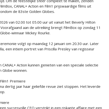
tijd. Om de feestelijke sfeer compleet te maken, zenden
FilmBox, CANAL+ Action en Film1 prijswaardige films uit
rondom de 83ste Golden Globes.
026 van 02.00 tot 05.00 uur uit vanuit het Beverly Hilton
r. Voorafgaand aan de uitreiking brengt FilmBox op zondag 11
 Globe-winnaar Mickey Rourke.
ceremonie volgt op maandag 12 januari om 20.30 uur. Later
la, een intiem portret van Priscilla Presley van regisseur
en CANAL+ Action kunnen genieten van een speciale selectie
en Globe wonnen.
j Film1 Premiere
a dertig jaar haar geliefde revue ziet stoppen. Het leverde
op.
emiere
t een succesvolle CEO verstrikt in een riskante affaire met een