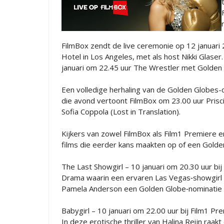
FilmBox zendt de live ceremonie op 12 januari 2
Hotel in Los Angeles, met als host Nikki Glase
januari om 22.45 uur The Wrestler met Golden
Een volledige herhaling van de Golden Globes-
die avond vertoont FilmBox om 23.00 uur Priscil
Sofia Coppola (Lost in Translation).
Kijkers van zowel FilmBox als Film1 Premiere 
films die eerder kans maakten op of een Gold
The Last Showgirl – 10 januari om 20.30 uur bi
Drama waarin een ervaren Las Vegas‑showgirl n
Pamela Anderson een Golden Globe‑nominatie 
Babygirl – 10 januari om 22.00 uur bij Film1 Pr
In deze erotische thriller van Halina Reijn raak