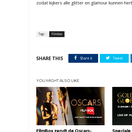
zodat kijkers alle glitter en glamour kunnen h
Tags :
Filmbox
SHARE THIS
Share it
Tweet
YOU MIGHT ALSO LIKE
FilmBox zendt de Oscars-
Speciale