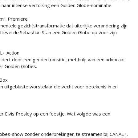
r haar intense vertolking een Golden Globe‑nominatie.
Film1 Premiere
ntele gezichts­transformatie dat uiterlijke verandering zijn
al leverde Sebastian Stan een Golden Globe op voor zijn
AL+ Action
dert door een gendertransitie, met hulp van een advocaat.
er Golden Globes.
mBox
 uitgebluste worstelaar die vecht voor betekenis in en
ter Elvis Presley op een feestje. Wat volgde was een
 Globes-show zonder onderbrekingen te streamen bij CANAL+,