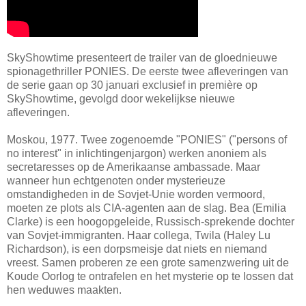
SkyShowtime presenteert de trailer van de gloednieuwe
spionagethriller PONIES. De eerste twee afleveringen van
de serie gaan op 30 januari exclusief in première op
SkyShowtime, gevolgd door wekelijkse nieuwe
afleveringen.
Moskou, 1977. Twee zogenoemde "PONIES" ("persons of
no interest" in inlichtingenjargon) werken anoniem als
secretaresses op de Amerikaanse ambassade. Maar
wanneer hun echtgenoten onder mysterieuze
omstandigheden in de Sovjet-Unie worden vermoord,
moeten ze plots als CIA-agenten aan de slag. Bea (Emilia
Clarke) is een hoogopgeleide, Russisch-sprekende dochter
van Sovjet-immigranten. Haar collega, Twila (Haley Lu
Richardson), is een dorpsmeisje dat niets en niemand
vreest. Samen proberen ze een grote samenzwering uit de
Koude Oorlog te ontrafelen en het mysterie op te lossen dat
hen weduwes maakten.