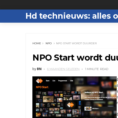
Hd technieuws: alles o
HOME
NPO
NPO START WORDT DUURDER
NPO Start wordt du
by
BN
6 MAANDEN GELEDEN
1 MINUTE
READ