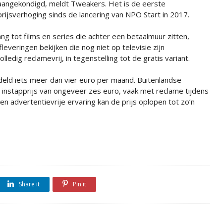
aangekondigd, meldt Tweakers. Het is de eerste
prijsverhoging sinds de lancering van NPO Start in 2017.
g tot films en series die achter een betaalmuur zitten,
fleveringen bekijken die nog niet op televisie zijn
ledig reclamevrij, in tegenstelling tot de gratis variant.
ld iets meer dan vier euro per maand. Buitenlandse
instapprijs van ongeveer zes euro, vaak met reclame tijdens
een advertentievrije ervaring kan de prijs oplopen tot zo’n
Share it
Pin it