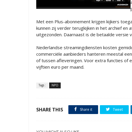
Met een Plus-abonnement krijgen kijkers toegan
kunnen zij verder terugkijken in het archief en a
uitgezonden. Daarnaast is de betaalde versie vol
Nederlandse streamingdiensten kosten gemidde
commerciële aanbieders hanteren meestal een 
of tussen afleveringen. Voor extra functies of 
vijftien euro per maand.
Tags :
NPO
SHARE THIS
Share it
Tweet
YOU MIGHT ALSO LIKE