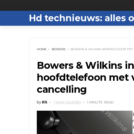
Hd technieuws: alles o
HOME
BOWERS
BOWERS & WILKINS INTRODUCEERT PX7
Bowers & Wilkins in
hoofdtelefoon met v
cancelling
by
BN
1 JAAR GELEDEN
1 MINUTE
READ