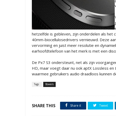
hetzelfde is gebleven, zijn onderdelen als he
40mm-biocellulosedrivers vernieuwd. Deze aa
vervorming en juist meer resolutie en dynamie
earhoofdtelefoon van het merk is met een disc
De Px7 S3 ondersteunt, net als zijn voorgange
HD, maar voegt daar nu ook aptX Lossless en L
waarmee gebruikers audio draadloos kunnen d
Tags :
Bowers
SHARE THIS
Share it
Tweet