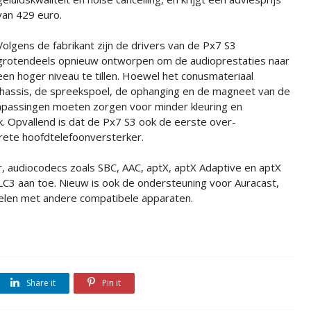
van 429 euro.
Volgens de fabrikant zijn de drivers van de Px7 S3
grotendeels opnieuw ontworpen om de audioprestaties naar
een hoger niveau te tillen. Hoewel het conusmateriaal
t chassis, de spreekspoel, de ophanging en de magneet van de
npassingen moeten zorgen voor minder kleuring en
k. Opvallend is dat de Px7 S3 ook de eerste over-
rete hoofdtelefoonversterker.
r, audiocodecs zoals SBC, AAC, aptX, aptX Adaptive en aptX
C3 aan toe. Nieuw is ook de ondersteuning voor Auracast,
elen met andere compatibele apparaten.
Share it
Pin it