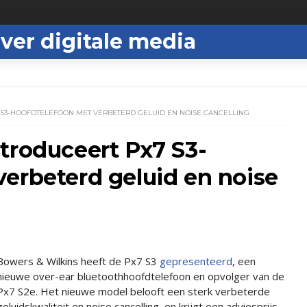
ver digitale media
 S3-HOOFDTELEFOON MET VERBETERD GELUID EN NOISE CANCELLING
troduceert Px7 S3-
erbeterd geluid en noise
Bowers & Wilkins heeft de Px7 S3
gepresenteerd
, een
nieuwe over-ear bluetoothhoofdtelefoon en opvolger van de
Px7 S2e. Het nieuwe model belooft een sterk verbeterde
geluidskwaliteit en noise cancelling, en krijgt een adviesprijs