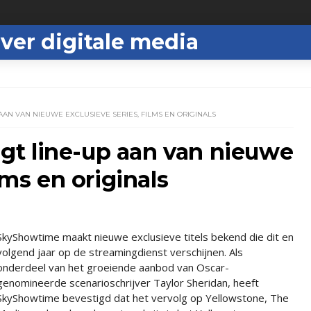
ver digitale media
AN VAN NIEUWE EXCLUSIEVE SERIES, FILMS EN ORIGINALS
t line-up aan van nieuwe
lms en originals
SkyShowtime maakt nieuwe exclusieve titels bekend die dit en
volgend jaar op de streamingdienst verschijnen. Als
onderdeel van het groeiende aanbod van Oscar-
genomineerde scenarioschrijver Taylor Sheridan, heeft
SkyShowtime bevestigd dat het vervolg op Yellowstone, The