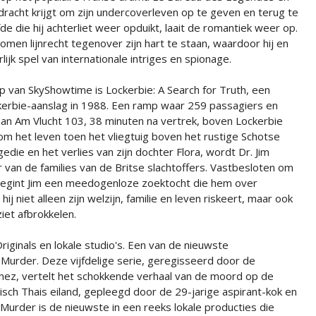
racht krijgt om zijn undercoverleven op te geven en terug te
de die hij achterliet weer opduikt, laait de romantiek weer op.
e komen lijnrecht tegenover zijn hart te staan, waardoor hij en
lijk spel van internationale intriges en spionage.
up van SkyShowtime is Lockerbie: A Search for Truth, een
kerbie-aanslag in 1988. Een ramp waar 259 passagiers en
n Am Vlucht 103, 38 minuten na vertrek, boven Lockerbie
 het leven toen het vliegtuig boven het rustige Schotse
edie en het verlies van zijn dochter Flora, wordt Dr. Jim
 van de families van de Britse slachtoffers. Vastbesloten om
 begint Jim een meedogenloze zoektocht die hem over
ij niet alleen zijn welzijn, familie en leven riskeert, maar ook
iet afbrokkelen.
iginals en lokale studio's. Een van de nieuwste
 Murder. Deze vijfdelige serie, geregisseerd door de
, vertelt het schokkende verhaal van de moord op de
isch Thais eiland, gepleegd door de 29-jarige aspirant-kok en
Murder is de nieuwste in een reeks lokale producties die