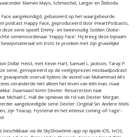
, waaronder Mamen Mayo, Schmeichel, Langer en Śleboda.
y Face aangekondigd, gebaseerd op het waargebeurde
zen podcast Happy Face, geproduceerd door iHeartPodcasts,
 In deze serie speelt Emmy- en tweevoudig Golden Globe-
chte seriemoordenaar 'Happy Face'. Hij kreeg deze bijnaam
 bewijsmateriaal om trots te pronken met zijn gruwelijke
ion Dollar Heist, met Kevin Hart, Samuel L. Jackson, Taraji P.
e serie, geïnspireerd op de veelgeprezen misdaadpodcast
een gewapende overval tijdens de avond van Muhammad Ali's
enis veranderde niet alleen het leven van één man, maar
mekka'. Daarnaast komt Dexter: Resurrection naar
r Michael C. Hall die opnieuw de rol van Dexter Morgan
 eerder aangekondigde serie Dexter: Original Sin. Andere titels
n, zijn Teacup, Hysteria! en het intense coming-of-‘rage’-
ol.
 beschikbaar via de SkyShowtime-app op Apple iOS, tvOS,