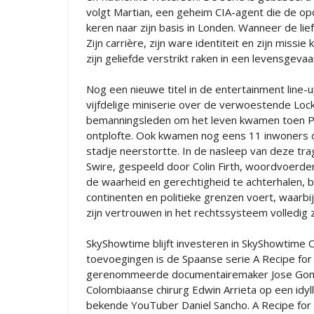
volgt Martian, een geheim CIA-agent die de opd
keren naar zijn basis in Londen. Wanneer de lief
Zijn carrière, zijn ware identiteit en zijn missi
zijn geliefde verstrikt raken in een levensgevaar
Nog een nieuwe titel in de entertainment line-
vijfdelige miniserie over de verwoestende Loc
bemanningsleden om het leven kwamen toen Pa
ontplofte. Ook kwamen nog eens 11 inwoners om
stadje neerstortte. In de nasleep van deze trag
Swire, gespeeld door Colin Firth, woordvoerder
de waarheid en gerechtigheid te achterhalen,
continenten en politieke grenzen voert, waarbij h
zijn vertrouwen in het rechtssysteem volledig z
SkyShowtime blijft investeren in SkyShowtime Or
toevoegingen is de Spaanse serie A Recipe for
gerenommeerde documentairemaker Jose Gomez
Colombiaanse chirurg Edwin Arrieta op een idyll
bekende YouTuber Daniel Sancho. A Recipe for 