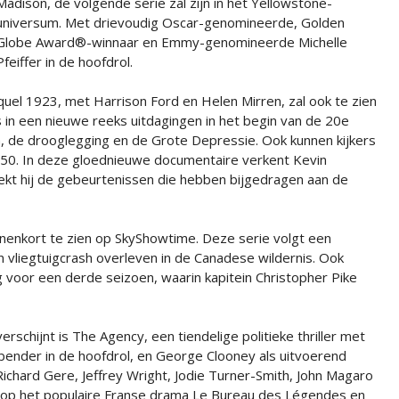
Madison, de volgende serie zal zijn in het Yellowstone-
universum. Met drievoudig Oscar-genomineerde, Golden
Globe Award®-winnaar en Emmy-genomineerde Michelle
Pfeiffer in de hoofdrol.
el 1923, met Harrison Ford en Helen Mirren, zal ook te zien
 in een nieuwe reeks uitdagingen in het begin van de 20e
 de drooglegging en de Grote Depressie. Ook kunnen kijkers
50. In deze gloednieuwe documentaire verkent Kevin
ekt hij de gebeurtenissen die hebben bijgedragen aan de
nnenkort te zien op SkyShowtime. Deze serie volgt een
vliegtuigcrash overleven in de Canadese wildernis. Ook
 voor een derde seizoen, waarin kapitein Christopher Pike
schijnt is The Agency, een tiendelige politieke thriller met
der in de hoofdrol, en George Clooney als uitvoerend
ichard Gere, Jeffrey Wright, Jodie Turner-Smith, John Magaro
 op het populaire Franse drama Le Bureau des Légendes en