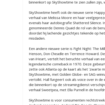
binnenkort op SkyShowtime te zien zullen zijn
SkyShowtime heeft ook de nieuwe serie Happ
verhaal van Melissa Moore en haar veelgepre
evenals haar autobiografie Shattered Silence.
genomineerde Dennis Quaid de rol van de beru
doordat hij lachende gezichtjes tekende op het
misdaden.
Een andere nieuwe serie is Fight Night: The Mill
Henson, Don Cheadle en Terrence Howard. Dez
van iHeart, vertelt het beruchte verhaal van 
legendarische comeback in 1970. Deze gebeurt
zette ook Atlanta op de kaart als het 'zwarte 
SkyShowtime, met Golden Globe- en SAG-winnaa
vertolkt. Hall fungeert ook als voice over in de
die binnenkort op de streamingdienst verschijne
verhaal Sweetpea, met Ella Purnell in de hoofdr
SkyShowtime is voor consumenten rechtstreeks