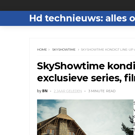
Hd technieuws: alles o
HOME
SKYSHOWTIME
SKYSHOWTIME KONDIGT LINE-UP A
SkyShowtime kondig
exclusieve series, fi
by
BN
2 JAAR GELEDEN
3 MINUTE
READ