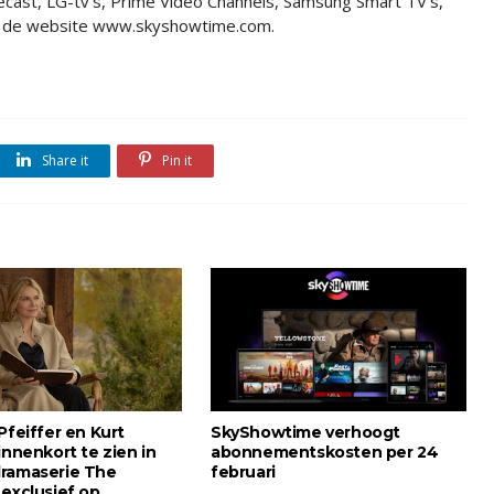
cast, LG-tv's, Prime Video Channels, Samsung Smart TV's,
via de website www.skyshowtime.com.
Share it
Pin it
Pfeiffer en Kurt
SkyShowtime verhoogt
innenkort te zien in
abonnementskosten per 24
ramaserie The
februari
 exclusief op