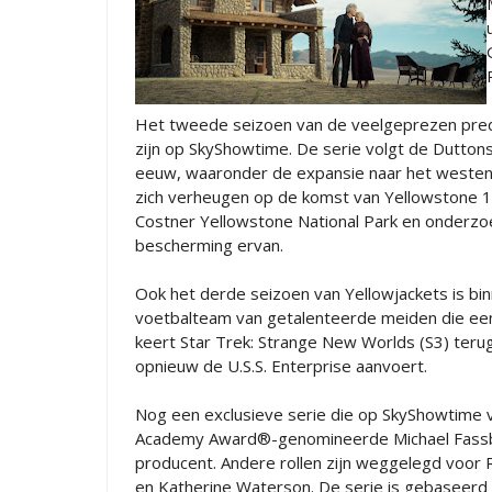
Het tweede seizoen van de veelgeprezen prequ
zijn op SkyShowtime. De serie volgt de Duttons
eeuw, waaronder de expansie naar het westen,
zich verheugen op de komst van Yellowstone 1
Costner Yellowstone National Park en onderzo
bescherming ervan.
Ook het derde seizoen van Yellowjackets is bi
voetbalteam van getalenteerde meiden die een 
keert Star Trek: Strange New Worlds (S3) terug
opnieuw de U.S.S. Enterprise aanvoert.
Nog een exclusieve serie die op SkyShowtime ver
Academy Award®-genomineerde Michael Fassben
producent. Andere rollen zijn weggelegd voor R
en Katherine Waterson. De serie is gebaseerd