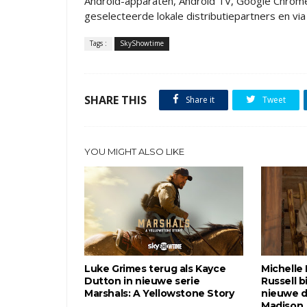
Android-apparaten, Android TV, Google Chrome
geselecteerde lokale distributiepartners en 
Tags :
SkyShowtime
SHARE THIS
Share it
Tweet
YOU MIGHT ALSO LIKE
Luke Grimes terug als Kayce
Michelle 
Dutton in nieuwe serie
Russell b
Marshals: A Yellowstone Story
nieuwe d
Madison,