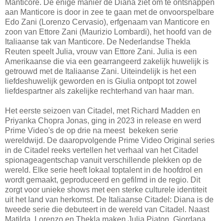
Manticore. De enige manier de Diana ziet om te ontsnappen
aan Manticore is door in zee te gaan met de onvoorspelbare
Edo Zani (Lorenzo Cervasio), erfgenaam van Manticore en
zoon van Ettore Zani (Maurizio Lombardi), het hoofd van de
Italiaanse tak van Manticore. De Nederlandse Thekla
Reuten speelt Julia, vrouw van Ettore Zani. Julia is een
Amerikaanse die via een gearrangeerd zakelijk huwelijk is
getrouwd met de Italiaanse Zani. Uiteindelijk is het een
liefdeshuwelijk geworden en is Giulia ontpopt tot zowel
liefdespartner als zakelijke rechterhand van haar man.
Het eerste seizoen van Citadel, met Richard Madden en
Priyanka Chopra Jonas, ging in 2023 in release en werd
Prime Video's de op drie na meest bekeken serie
wereldwijd. De daaropvolgende Prime Video Original series
in de Citadel reeks vertellen het verhaal van het Citadel
spionageagentschap vanuit verschillende plekken op de
wereld. Elke serie heeft lokaal toptalent in de hoofdrol en
wordt gemaakt, geproduceerd en gefilmd in de regio. Dit
zorgt voor unieke shows met een sterke culturele identiteit
uit het land van herkomst. De Italiaanse Citadel: Diana is de
tweede serie die debuteert in de wereld van Citadel. Naast
Matilda, Lorenzo en Thekla maken Julia Piaton, Giordana