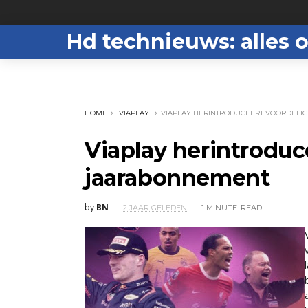
Hd technieuws: alles o
HOME
VIAPLAY
VIAPLAY HERINTRODUCEERT VOORDELI
Viaplay herintroduc
jaarabonnement
by
BN
2 JAAR GELEDEN
1 MINUTE
READ