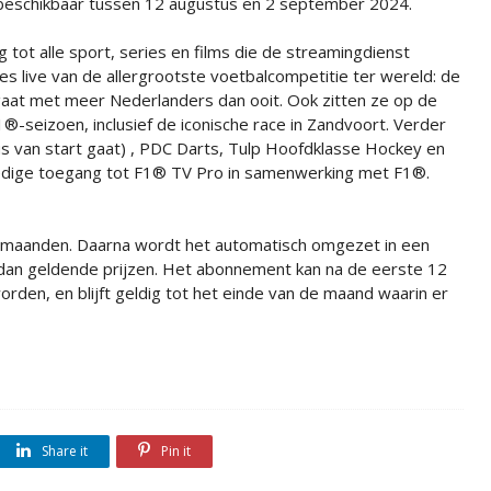
beschikbaar tussen 12 augustus en 2 september 2024.
 tot alle sport, series en films die de streamingdienst
s live van de allergrootste voetbalcompetitie ter wereld: de
gaat met meer Nederlanders dan ooit. Ook zitten ze op de
®-seizoen, inclusief de iconische race in Zandvoort. Verder
us van start gaat) , PDC Darts, Tulp Hoofdklasse Hockey en
lledige toegang tot F1® TV Pro in samenwerking met F1®.
2 maanden. Daarna wordt het automatisch omgezet in een
an geldende prijzen. Het abonnement kan na de eerste 12
n, en blijft geldig tot het einde van de maand waarin er
Share it
Pin it