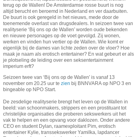
terug op de Wallen! De Amsterdamse rosse buurt is nog
altijd berucht en beroemd in Nederland en ver daarbuiten.
De buurt is ook geregeld in het nieuws, mede door de
toenemende overlast van drugsdealers. In seizoen twee van
realityserie ‘Bij ons op de Wallen’ worden oude bekenden
en nieuwe personages op de voet gevolgd. Zij wonen,
werken en vinden hun vertier op de Wallen. Wie komt er
eigenlijk bij de dames van lichte zeden over de vloer? Hoe
maak je naam als erotisch entertainer? En wat gebeurt er als
je plotseling de leiding over een seksentertainment
imperium erft?
Seizoen twee van ‘Bij ons op de Wallen’ is vanaf 13
november om 20.25 uur te
zien
bij BNNVARA op NPO 3 en
bingeable op NPO Start.
De zesdelige realityserie brengt het leven op de Wallen in
beeld: van schoonmakers, strippers en een prostituant tot
christelijke organisaties die proberen sekswerkers uit het
vak te helpen en een opvang voor daklozen. Onder andere
CEO en student Dylan, raamexploitant Pim, erotisch
entertainer Kylie, transsekswerker Yamilka, lapdancer