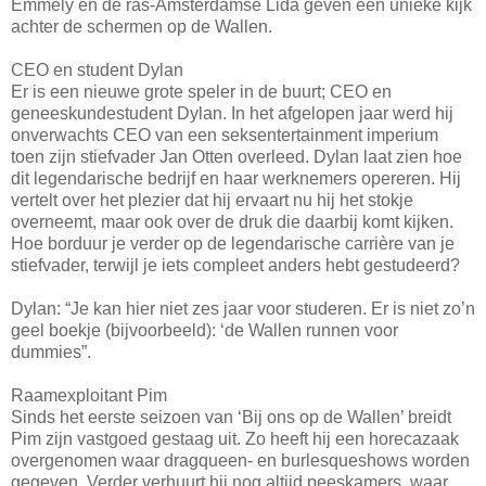
Emmely en de ras-Amsterdamse Lida geven een unieke kijk
achter de schermen op de Wallen.
CEO en student Dylan
Er is een nieuwe grote speler in de buurt; CEO en
geneeskundestudent Dylan. In het afgelopen jaar werd hij
onverwachts CEO van een seksentertainment imperium
toen zijn stiefvader Jan Otten overleed. Dylan laat zien hoe
dit legendarische bedrijf en haar werknemers opereren. Hij
vertelt over het plezier dat hij ervaart nu hij het stokje
overneemt, maar ook over de druk die daarbij komt kijken.
Hoe borduur je verder op de legendarische carrière van je
stiefvader, terwijl je iets compleet anders hebt gestudeerd?
Dylan: “Je kan hier niet zes jaar voor studeren. Er is niet zo’n
geel boekje (bijvoorbeeld): ‘de Wallen runnen voor
dummies”.
Raamexploitant Pim
Sinds het eerste seizoen van ‘Bij ons op de Wallen’ breidt
Pim zijn vastgoed gestaag uit. Zo heeft hij een horecazaak
overgenomen waar dragqueen- en burlesqueshows worden
gegeven. Verder verhuurt hij nog altijd peeskamers, waar