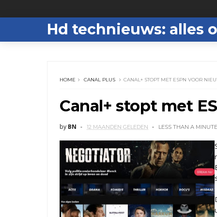
Hd technieuws: alles o
HOME
CANAL PLUS
CANAL+ STOPT MET ESPN VOOR NIE
Canal+ stopt met E
by
BN
12 MAANDEN GELEDEN
LESS THAN A MINUT