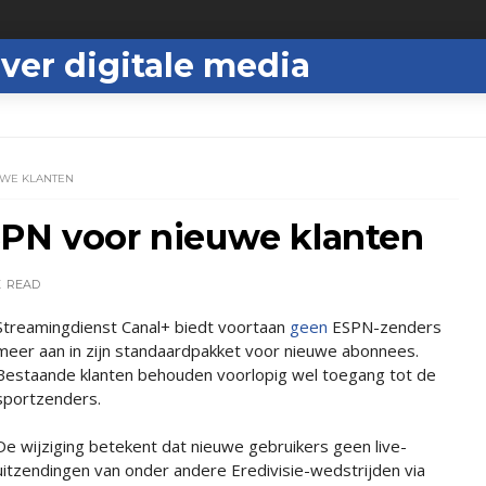
ver digitale media
UWE KLANTEN
SPN voor nieuwe klanten
E
READ
Streamingdienst Canal+ biedt voortaan
geen
ESPN-zenders
meer aan in zijn standaardpakket voor nieuwe abonnees.
Bestaande klanten behouden voorlopig wel toegang tot de
sportzenders.
De wijziging betekent dat nieuwe gebruikers geen live-
uitzendingen van onder andere Eredivisie-wedstrijden via