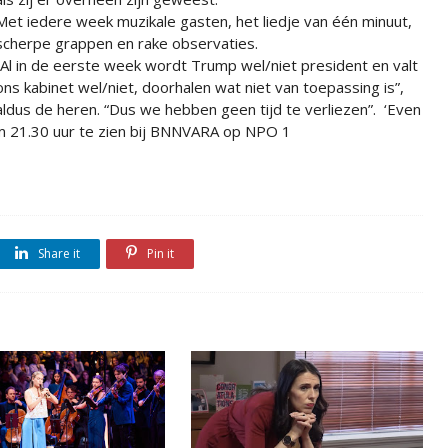
Met iedere week muzikale gasten, het liedje van één minuut,
scherpe grappen en rake observaties.
“Al in de eerste week wordt Trump wel/niet president en valt
ons kabinet wel/niet, doorhalen wat niet van toepassing is”,
aldus de heren. “Dus we hebben geen tijd te verliezen”. ‘Even
om 21.30 uur te zien bij BNNVARA op NPO 1
Share it
Pin it