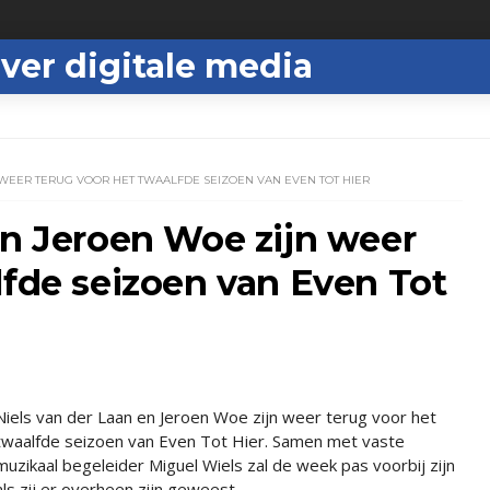
ver digitale media
 WEER TERUG VOOR HET TWAALFDE SEIZOEN VAN EVEN TOT HIER
en Jeroen Woe zijn weer
lfde seizoen van Even Tot
Niels van der Laan en Jeroen Woe zijn weer terug voor het
twaalfde seizoen van Even Tot Hier. Samen met vaste
muzikaal begeleider Miguel Wiels zal de week pas voorbij zijn
als zij er overheen zijn geweest.