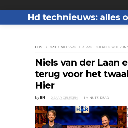
Hd technieuws: alles o
HOME
NPO
NIELS VAN DER LAAN EN JEROEN WOE ZIJN
Niels van der Laan 
terug voor het twaa
Hier
by
BN
2 JAAR GELEDEN
1 MINUTE
READ